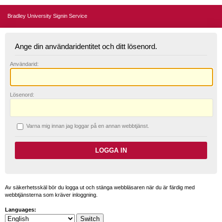
Bradley University Signin Service
Ange din användaridentitet och ditt lösenord.
A
nvändarid:
L
ösenord:
V
arna mig innan jag loggar på en annan webbtjänst.
Av säkerhetsskäl bör du logga ut och stänga webbläsaren när du är färdig med
webbtjänsterna som kräver inloggning.
Languages: