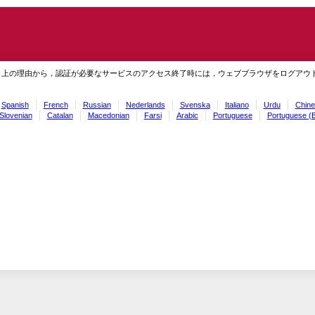
ィ上の理由から，認証が必要なサービスのアクセス終了時には，ウェブブラウザをログアウ
Spanish
French
Russian
Nederlands
Svenska
Italiano
Urdu
Chine
Slovenian
Catalan
Macedonian
Farsi
Arabic
Portuguese
Portuguese (B