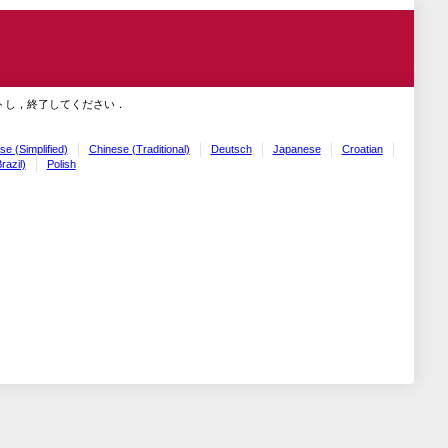
トし，終了してください．
se (Simplified)
Chinese (Traditional)
Deutsch
Japanese
Croatian
razil)
Polish