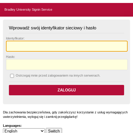
Bradley University Signin Service
Wprowadź swój identyfikator sieciowy i hasło
I
dentyfikator:
H
asło:
O
strzegaj mnie przed zalogowaniem na innych serwerach.
Dla zachowania bezpieczeństwa, gdy zakończysz korzystanie z usług wymagających
uwierzytelnienia, wyloguj się i zamknij przeglądarkę!
Languages: