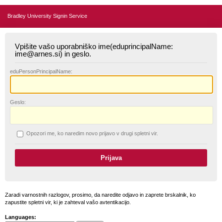
Bradley University Signin Service
Vpišite vašo uporabniško ime(eduprincipalName:
ime@arnes.si) in geslo.
edu
PersonPrincipalName:
G
eslo:
O
pozori me, ko naredim novo prijavo v drugi spletni vir.
Zaradi varnostnih razlogov, prosimo, da naredite odjavo in zaprete brskalnik, ko
zapustite spletni vir, ki je zahteval vašo avtentikacijo.
Languages: