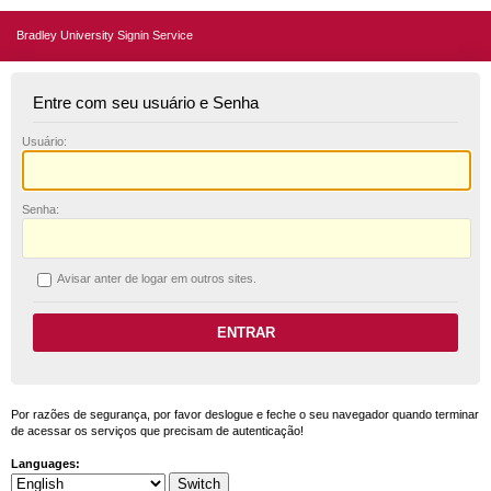
Bradley University Signin Service
Entre com seu usuário e Senha
U
suário:
S
enha:
A
visar anter de logar em outros sites.
Por razões de segurança, por favor deslogue e feche o seu navegador quando terminar
de acessar os serviços que precisam de autenticação!
Languages: