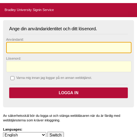
Bradley University Signin Service
Ange din användaridentitet och ditt lösenord.
A
nvändarid:
L
ösenord:
V
arna mig innan jag loggar på en annan webbtjänst.
Av säkerhetsskäl bör du logga ut och stänga webbläsaren när du är färdig med
webbtjänsterna som kräver inloggning.
Languages: