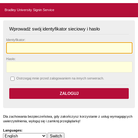
Bradley University Signin Service
Wprowadź swój identyfikator sieciowy i hasło
I
dentyfikator:
H
asło:
O
strzegaj mnie przed zalogowaniem na innych serwerach.
Dla zachowania bezpieczeństwa, gdy zakończysz korzystanie z usług wymagających
uwierzytelnienia, wyloguj się i zamknij przeglądarkę!
Languages: