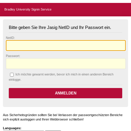
Bradley University Signin Service
Bitte geben Sie Ihre Jasig NetID und Ihr Passwort ein.
N
etID:
P
asswort:
Ich möchte ge
w
arnt werden, bevor ich mich in einen anderen Bereich
einlogge.
Aus Sicherheitsgründen sollten Sie bei Verlassen der passwortgeschützten Bereiche
sich explizit ausloggen und Ihren Webbrowser schließen!
Languages: