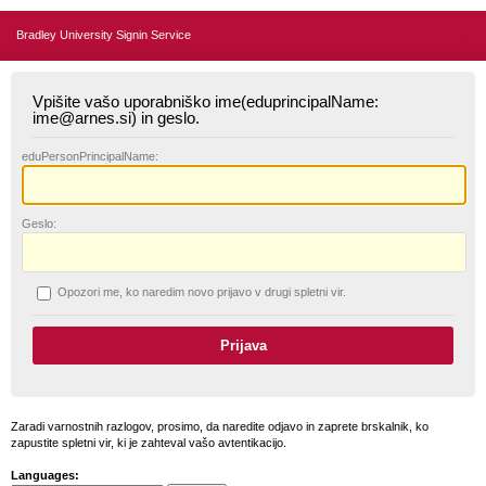
Bradley University Signin Service
Vpišite vašo uporabniško ime(eduprincipalName:
ime@arnes.si) in geslo.
edu
PersonPrincipalName:
G
eslo:
O
pozori me, ko naredim novo prijavo v drugi spletni vir.
Zaradi varnostnih razlogov, prosimo, da naredite odjavo in zaprete brskalnik, ko
zapustite spletni vir, ki je zahteval vašo avtentikacijo.
Languages: