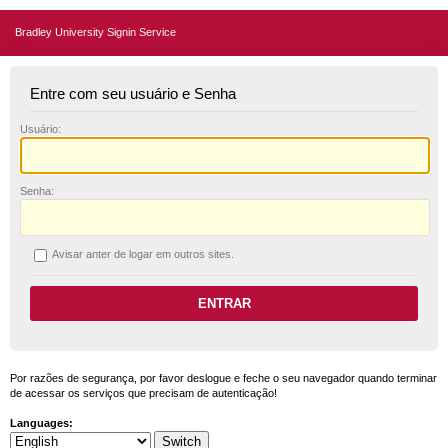
Bradley University Signin Service
Entre com seu usuário e Senha
U
suário:
S
enha:
A
visar anter de logar em outros sites.
Por razões de segurança, por favor deslogue e feche o seu navegador quando terminar
de acessar os serviços que precisam de autenticação!
Languages: