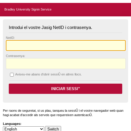
Bradley University Signin Service
Introdui el vostre Jasig NetID i contrasenya.
N
etID:
C
ontrasenya:
A
viseu-me abans d'obrir sessiÛ en altres llocs.
Per raons de seguretat, si us plau, tanqueu la sessiÛ i el vostre navegador web quan
hagi acabat d'accedir als serveis que requereixen autenticaciÛ.
Languages: