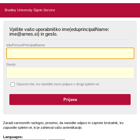
Bradley University Signin Service
Vpišite vašo uporabniško ime(eduprincipalName:
ime@arnes.si) in geslo.
edu
PersonPrincipalName:
G
eslo:
O
pozori me, ko naredim novo prijavo v drugi spletni vir.
Zaradi varnostnih razlogov, prosimo, da naredite odjavo in zaprete brskalnik, ko
zapustite spletni vir, ki je zahteval vašo avtentikacijo.
Languages: