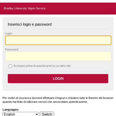
Bradley University Signin Service
Inserisci login e password
L
ogin:
P
assword:
A
vvisami prima di autenticarmi su un altro sito
Per motivi di sicurezza dovresti effettuare il logout e chiudere tutte le finestre del browser
quando hai finito di utilizzare servizi che necessitano autenticazione.
Languages: