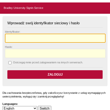
Bradley University Signin Service
Wprowadź swój identyfikator sieciowy i hasło
I
dentyfikator:
H
asło:
O
strzegaj mnie przed zalogowaniem na innych serwerach.
Dla zachowania bezpieczeństwa, gdy zakończysz korzystanie z usług wymagających
uwierzytelnienia, wyloguj się i zamknij przeglądarkę!
Languages: