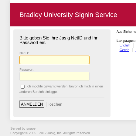
Bradley University Signin Service
Aus Sicherhe
Bitte geben Sie Ihre Jasig NetID und Ihr
Languages:
Passwort ein.
English
Czech
N
etID:
P
asswort:
Ich möchte ge
w
arnt werden, bevor ich mich in einen
anderen Bereich einlogge.
Served by snape
Copyright © 2005 - 2012 Jasig, Inc. All rights reserved.