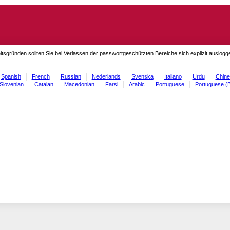
itsgründen sollten Sie bei Verlassen der passwortgeschützten Bereiche sich explizit auslog
Spanish
French
Russian
Nederlands
Svenska
Italiano
Urdu
Chine
Slovenian
Catalan
Macedonian
Farsi
Arabic
Portuguese
Portuguese (B