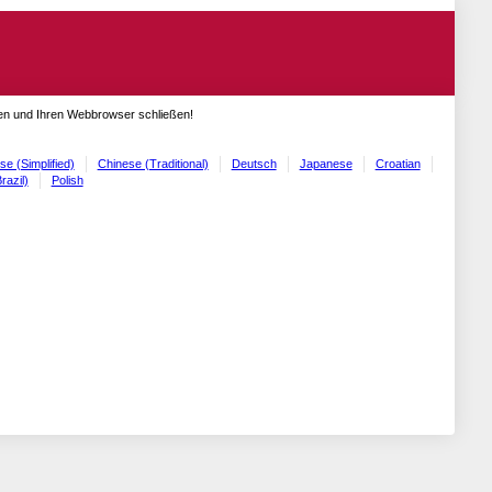
gen und Ihren Webbrowser schließen!
se (Simplified)
Chinese (Traditional)
Deutsch
Japanese
Croatian
razil)
Polish