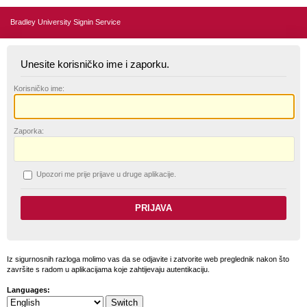
Bradley University Signin Service
Unesite korisničko ime i zaporku.
K
orisničko ime:
Z
aporka:
U
pozori me prije prijave u druge aplikacije.
Iz sigurnosnih razloga molimo vas da se odjavite i zatvorite web preglednik nakon što
završite s radom u aplikacijama koje zahtijevaju autentikaciju.
Languages: