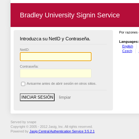
Bradley University Signin Service
Por razones 
Introduzca su NetID y Contraseña.
Languages:
English
N
etID:
Czech
C
ontraseña:
A
visarme antes de abrir sesión en otros sitios.
Served by snape
Copyright © 2005 - 2012 Jasig, Inc. All rights reserved.
Powered by
Jasig Central Authentication Service 3.5.2.1