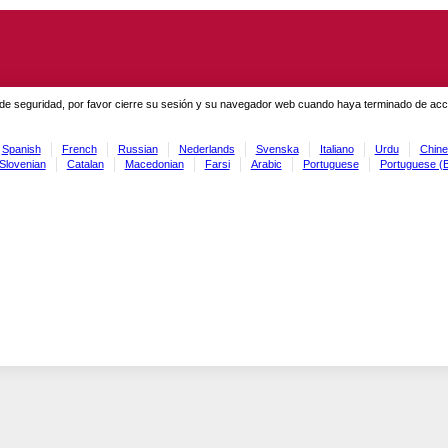
de seguridad, por favor cierre su sesión y su navegador web cuando haya terminado de acced
Spanish
French
Russian
Nederlands
Svenska
Italiano
Urdu
Chine
Slovenian
Catalan
Macedonian
Farsi
Arabic
Portuguese
Portuguese (B