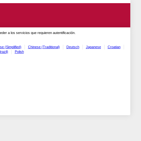
er a los servicios que requieren autentificación.
se (Simplified)
Chinese (Traditional)
Deutsch
Japanese
Croatian
razil)
Polish