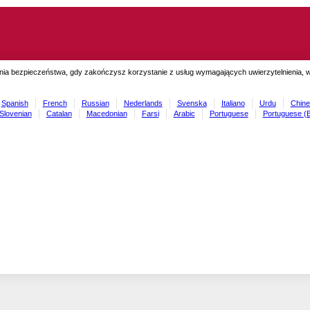
ia bezpieczeństwa, gdy zakończysz korzystanie z usług wymagających uwierzytelnienia, wyl
Spanish
French
Russian
Nederlands
Svenska
Italiano
Urdu
Chine
Slovenian
Catalan
Macedonian
Farsi
Arabic
Portuguese
Portuguese (B