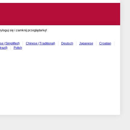
oguj się i zamknij przeglądarkę!
se (Simplified)
Chinese (Traditional)
Deutsch
Japanese
Croatian
razil)
Polish