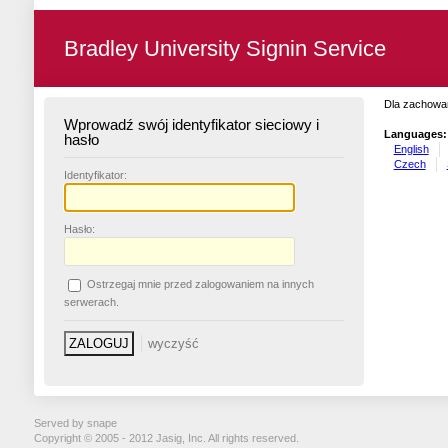
Bradley University Signin Service
Dla zachowan
Wprowadź swój identyfikator sieciowy i
Languages:
hasło
English
Czech
I
dentyfikator:
H
asło:
O
strzegaj mnie przed zalogowaniem na innych
serwerach.
Served by snape
Copyright © 2005 - 2012 Jasig, Inc. All rights reserved.