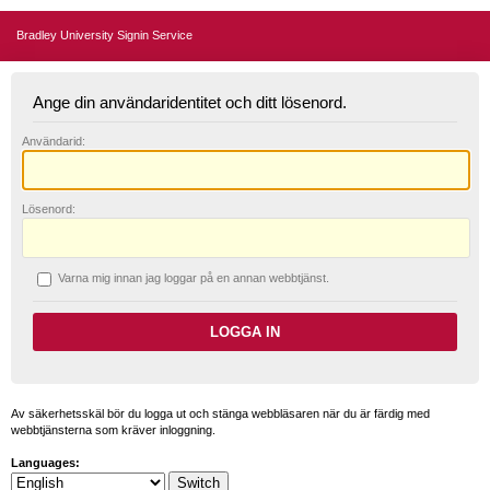
Bradley University Signin Service
Ange din användaridentitet och ditt lösenord.
A
nvändarid:
L
ösenord:
V
arna mig innan jag loggar på en annan webbtjänst.
Av säkerhetsskäl bör du logga ut och stänga webbläsaren när du är färdig med
webbtjänsterna som kräver inloggning.
Languages: