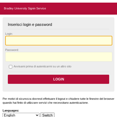
Bradley University Signin Service
Inserisci login e password
L
ogin:
P
assword:
A
vvisami prima di autenticarmi su un altro sito
Per motivi di sicurezza dovresti effettuare il logout e chiudere tutte le finestre del browser
quando hai finito di utilizzare servizi che necessitano autenticazione.
Languages: