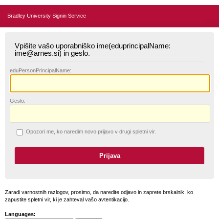
Bradley University Signin Service
Vpišite vašo uporabniško ime(eduprincipalName:
ime@arnes.si) in geslo.
edu
PersonPrincipalName:
G
eslo:
O
pozori me, ko naredim novo prijavo v drugi spletni vir.
Zaradi varnostnih razlogov, prosimo, da naredite odjavo in zaprete brskalnik, ko
zapustite spletni vir, ki je zahteval vašo avtentikacijo.
Languages: