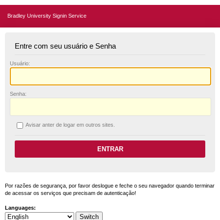
Bradley University Signin Service
Entre com seu usuário e Senha
U
suário:
S
enha:
A
visar anter de logar em outros sites.
Por razões de segurança, por favor deslogue e feche o seu navegador quando terminar
de acessar os serviços que precisam de autenticação!
Languages: