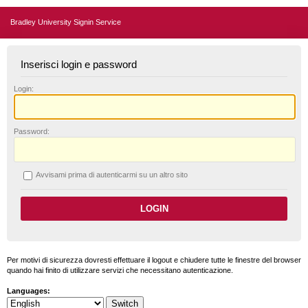
Bradley University Signin Service
Inserisci login e password
L
ogin:
P
assword:
A
vvisami prima di autenticarmi su un altro sito
Per motivi di sicurezza dovresti effettuare il logout e chiudere tutte le finestre del browser
quando hai finito di utilizzare servizi che necessitano autenticazione.
Languages: