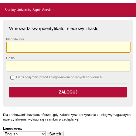
Bradley University Signin Service
Wprowadź swój identyfikator sieciowy i hasło
I
dentyfikator:
H
asło:
O
strzegaj mnie przed zalogowaniem na innych serwerach.
Dla zachowania bezpieczeństwa, gdy zakończysz korzystanie z usług wymagających
uwierzytelnienia, wyloguj się i zamknij przeglądarkę!
Languages: