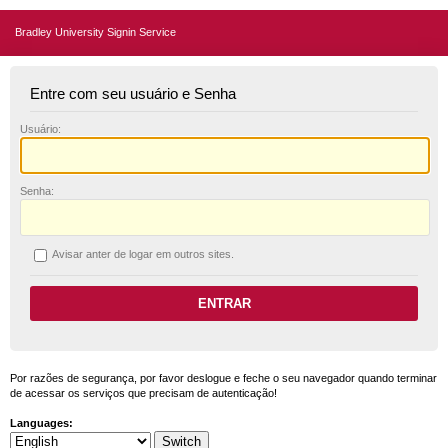
Bradley University Signin Service
Entre com seu usuário e Senha
U
suário:
S
enha:
A
visar anter de logar em outros sites.
Por razões de segurança, por favor deslogue e feche o seu navegador quando terminar
de acessar os serviços que precisam de autenticação!
Languages: