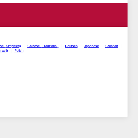
se (Simplified)
Chinese (Traditional)
Deutsch
Japanese
Croatian
razil)
Polish