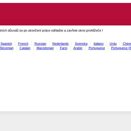
ních důvodů se po ukončení práce odhlašte a zavřete okno prohlížeče !
Spanish
French
Russian
Nederlands
Svenska
Italiano
Urdu
Chine
Slovenian
Catalan
Macedonian
Farsi
Arabic
Portuguese
Portuguese (B