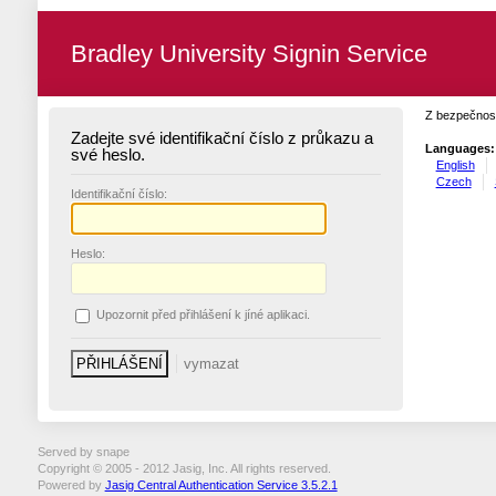
Bradley University Signin Service
Z bezpečnost
Zadejte své identifikační číslo z průkazu a
Languages:
své heslo.
English
Czech
I
dentifikační číslo:
H
eslo:
U
pozornit před přihlášení k jíné aplikaci.
Served by snape
Copyright © 2005 - 2012 Jasig, Inc. All rights reserved.
Powered by
Jasig Central Authentication Service 3.5.2.1