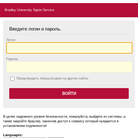
Bradley University Signin Service
Введите логин и пароль.
Логин:
П
ароль:
П
редупредить перед входом на другие сайты.
В целях надежного уровня безопасности, пожалуйста, выйдите из системы, а
также закройте браузер, закончив доступ к сервису который нуждается в
установлении подлинности!
Languages: