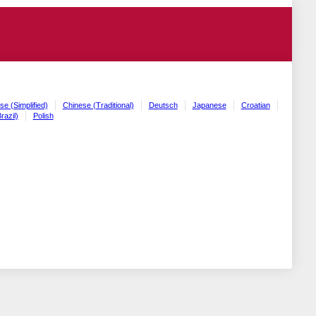
se (Simplified)
Chinese (Traditional)
Deutsch
Japanese
Croatian
razil)
Polish