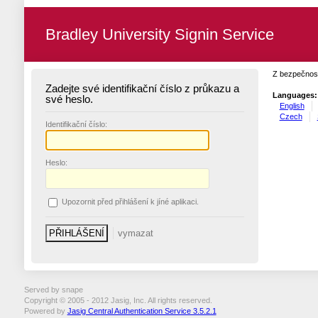
Bradley University Signin Service
Z bezpečnost
Zadejte své identifikační číslo z průkazu a
Languages:
své heslo.
English
Czech
I
dentifikační číslo:
H
eslo:
U
pozornit před přihlášení k jíné aplikaci.
Served by snape
Copyright © 2005 - 2012 Jasig, Inc. All rights reserved.
Powered by
Jasig Central Authentication Service 3.5.2.1