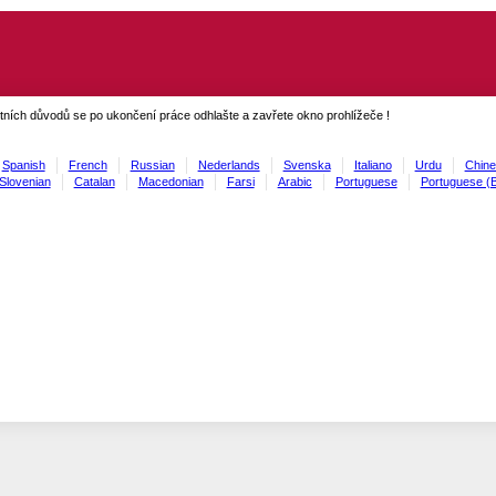
ních důvodů se po ukončení práce odhlašte a zavřete okno prohlížeče !
Spanish
French
Russian
Nederlands
Svenska
Italiano
Urdu
Chine
Slovenian
Catalan
Macedonian
Farsi
Arabic
Portuguese
Portuguese (B