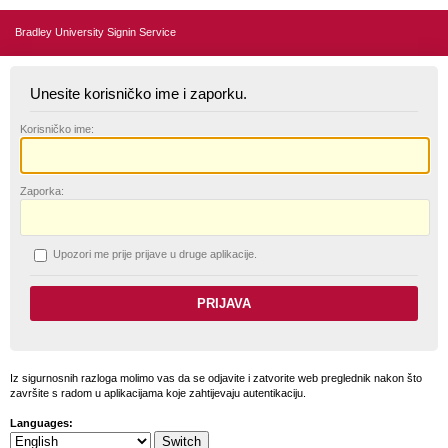
Bradley University Signin Service
Unesite korisničko ime i zaporku.
K
orisničko ime:
Z
aporka:
U
pozori me prije prijave u druge aplikacije.
Iz sigurnosnih razloga molimo vas da se odjavite i zatvorite web preglednik nakon što
završite s radom u aplikacijama koje zahtijevaju autentikaciju.
Languages: