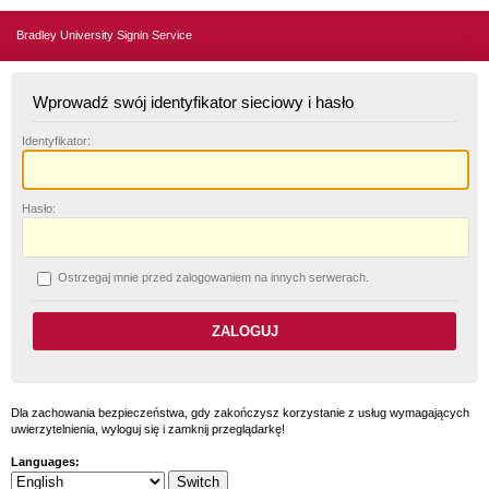
Bradley University Signin Service
Wprowadź swój identyfikator sieciowy i hasło
I
dentyfikator:
H
asło:
O
strzegaj mnie przed zalogowaniem na innych serwerach.
Dla zachowania bezpieczeństwa, gdy zakończysz korzystanie z usług wymagających
uwierzytelnienia, wyloguj się i zamknij przeglądarkę!
Languages: