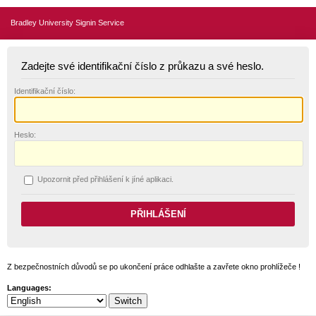
Bradley University Signin Service
Zadejte své identifikační číslo z průkazu a své heslo.
I
dentifikační číslo:
H
eslo:
U
pozornit před přihlášení k jíné aplikaci.
Z bezpečnostních důvodů se po ukončení práce odhlašte a zavřete okno prohlížeče !
Languages: