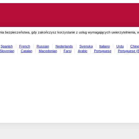
ia bezpieczeństwa, gdy zakończysz korzystanie z usług wymagających uwierzytelnienia, wyl
Spanish
French
Russian
Nederlands
Svenska
Italiano
Urdu
Chine
Slovenian
Catalan
Macedonian
Farsi
Arabic
Portuguese
Portuguese (B