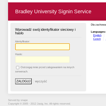
Bradley University Signin Service
Dla zachowan
Wprowadź swój identyfikator sieciowy i
Languages:
hasło
English
Czech
I
dentyfikator:
H
asło:
O
strzegaj mnie przed zalogowaniem na innych
serwerach.
Served by snape
Copyright © 2005 - 2012 Jasig, Inc. All rights reserved.