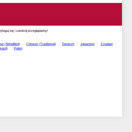
oguj się i zamknij przeglądarkę!
se (Simplified)
Chinese (Traditional)
Deutsch
Japanese
Croatian
razil)
Polish