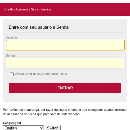
Bradley University Signin Service
Entre com seu usuário e Senha
U
suário:
S
enha:
A
visar anter de logar em outros sites.
Por razões de segurança, por favor deslogue e feche o seu navegador quando terminar
de acessar os serviços que precisam de autenticação!
Languages: