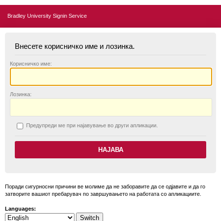
Bradley University Signin Service
Внесете корисничко име и лозинка.
К
орисничко име:
Л
озинка:
П
редупреди ме при најавување во други апликации.
Поради сигурносни причини ве молиме да не заборавите да се одјавите и да го
затворите вашиот пребарувач по завршувањето на работата со апликациите.
Languages: