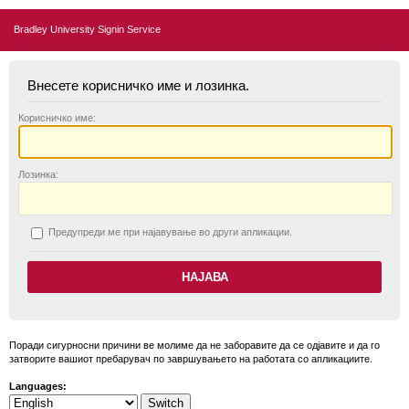
Bradley University Signin Service
Внесете корисничко име и лозинка.
К
орисничко име:
Л
озинка:
П
редупреди ме при најавување во други апликации.
Поради сигурносни причини ве молиме да не заборавите да се одјавите и да го
затворите вашиот пребарувач по завршувањето на работата со апликациите.
Languages: