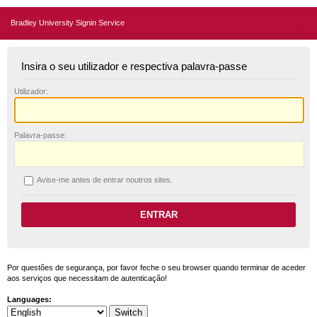
Bradley University Signin Service
Insira o seu utilizador e respectiva palavra-passe
U
tilizador:
P
alavra-passe:
A
vise-me antes de entrar noutros sites.
Por questões de segurança, por favor feche o seu browser quando terminar de aceder
aos serviços que necessitam de autenticação!
Languages: