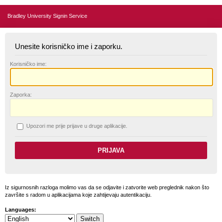
Bradley University Signin Service
Unesite korisničko ime i zaporku.
K
orisničko ime:
Z
aporka:
U
pozori me prije prijave u druge aplikacije.
Iz sigurnosnih razloga molimo vas da se odjavite i zatvorite web preglednik nakon što
završite s radom u aplikacijama koje zahtijevaju autentikaciju.
Languages: