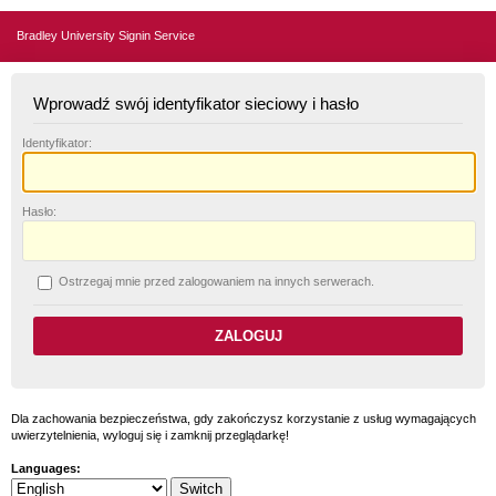
Bradley University Signin Service
Wprowadź swój identyfikator sieciowy i hasło
I
dentyfikator:
H
asło:
O
strzegaj mnie przed zalogowaniem na innych serwerach.
Dla zachowania bezpieczeństwa, gdy zakończysz korzystanie z usług wymagających
uwierzytelnienia, wyloguj się i zamknij przeglądarkę!
Languages: