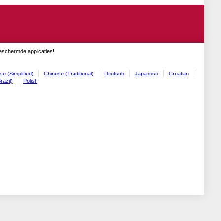
geschermde applicaties!
se (Simplified)
Chinese (Traditional)
Deutsch
Japanese
Croatian
razil)
Polish