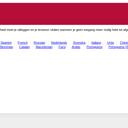
gheid moet je uitloggen en je browser sluiten wanneer je geen toegang meer nodig hebt tot af
Spanish
French
Russian
Nederlands
Svenska
Italiano
Urdu
Chine
Slovenian
Catalan
Macedonian
Farsi
Arabic
Portuguese
Portuguese (B