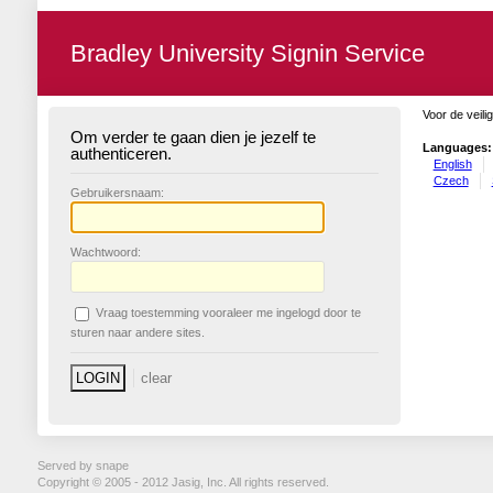
Bradley University Signin Service
Voor de veili
Om verder te gaan dien je jezelf te
Languages:
authenticeren.
English
Czech
G
ebruikersnaam:
W
achtwoord:
V
raag toestemming vooraleer me ingelogd door te
sturen naar andere sites.
Served by snape
Copyright © 2005 - 2012 Jasig, Inc. All rights reserved.