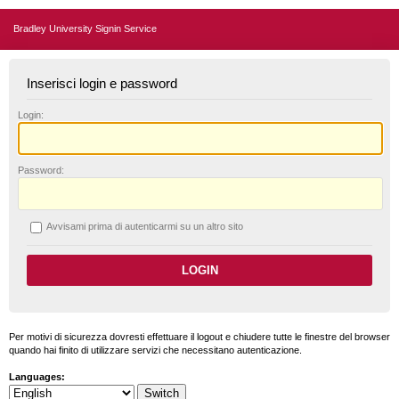
Bradley University Signin Service
Inserisci login e password
L
ogin:
P
assword:
A
vvisami prima di autenticarmi su un altro sito
Per motivi di sicurezza dovresti effettuare il logout e chiudere tutte le finestre del browser
quando hai finito di utilizzare servizi che necessitano autenticazione.
Languages: