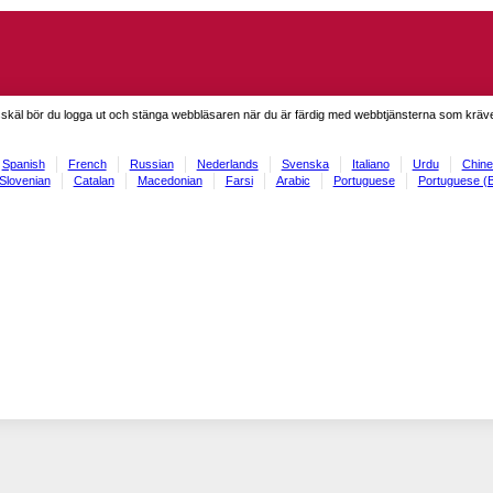
skäl bör du logga ut och stänga webbläsaren när du är färdig med webbtjänsterna som kräve
Spanish
French
Russian
Nederlands
Svenska
Italiano
Urdu
Chine
Slovenian
Catalan
Macedonian
Farsi
Arabic
Portuguese
Portuguese (B