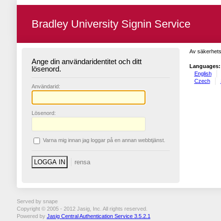
Bradley University Signin Service
Av säkerhets
Ange din användaridentitet och ditt
Languages:
lösenord.
English
Czech
A
nvändarid:
L
ösenord:
V
arna mig innan jag loggar på en annan webbtjänst.
Served by snape
Copyright © 2005 - 2012 Jasig, Inc. All rights reserved.
Powered by
Jasig Central Authentication Service 3.5.2.1