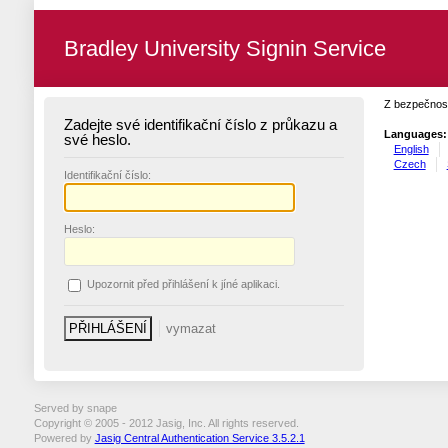
Bradley University Signin Service
Z bezpečnost
Zadejte své identifikační číslo z průkazu a
Languages:
své heslo.
English
Czech
I
dentifikační číslo:
H
eslo:
U
pozornit před přihlášení k jíné aplikaci.
Served by snape
Copyright © 2005 - 2012 Jasig, Inc. All rights reserved.
Powered by
Jasig Central Authentication Service 3.5.2.1