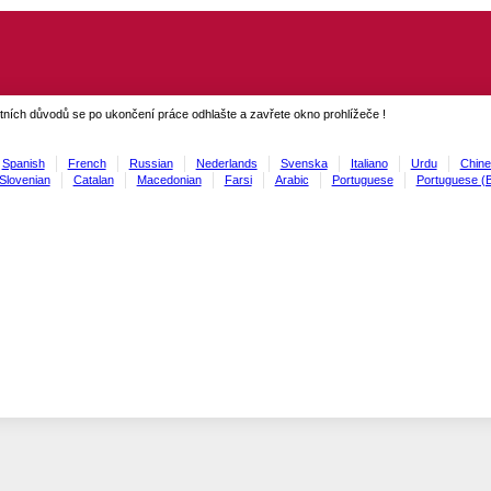
ních důvodů se po ukončení práce odhlašte a zavřete okno prohlížeče !
Spanish
French
Russian
Nederlands
Svenska
Italiano
Urdu
Chine
Slovenian
Catalan
Macedonian
Farsi
Arabic
Portuguese
Portuguese (B