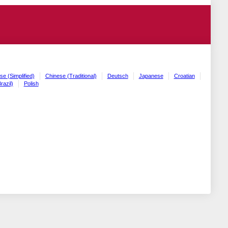
se (Simplified)
Chinese (Traditional)
Deutsch
Japanese
Croatian
razil)
Polish