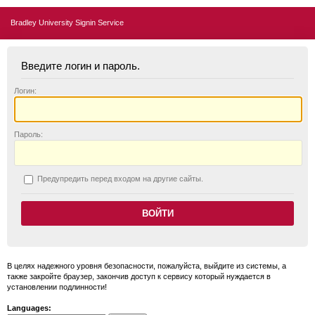
Bradley University Signin Service
Введите логин и пароль.
Логин:
П
ароль:
П
редупредить перед входом на другие сайты.
В целях надежного уровня безопасности, пожалуйста, выйдите из системы, а
также закройте браузер, закончив доступ к сервису который нуждается в
установлении подлинности!
Languages: