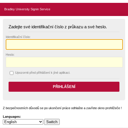
Bradley University Signin Service
Zadejte své identifikační číslo z průkazu a své heslo.
I
dentifikační číslo:
H
eslo:
U
pozornit před přihlášení k jíné aplikaci.
Z bezpečnostních důvodů se po ukončení práce odhlašte a zavřete okno prohlížeče !
Languages: