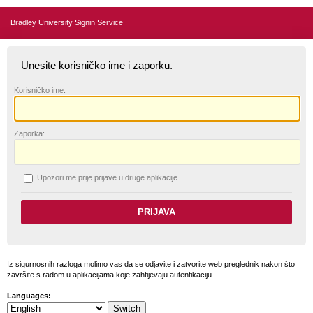
Bradley University Signin Service
Unesite korisničko ime i zaporku.
K
orisničko ime:
Z
aporka:
U
pozori me prije prijave u druge aplikacije.
Iz sigurnosnih razloga molimo vas da se odjavite i zatvorite web preglednik nakon što
završite s radom u aplikacijama koje zahtijevaju autentikaciju.
Languages: