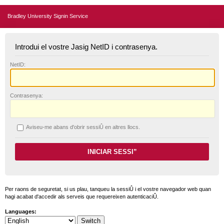
Bradley University Signin Service
Introdui el vostre Jasig NetID i contrasenya.
N
etID:
C
ontrasenya:
A
viseu-me abans d'obrir sessiÛ en altres llocs.
Per raons de seguretat, si us plau, tanqueu la sessiÛ i el vostre navegador web quan
hagi acabat d'accedir als serveis que requereixen autenticaciÛ.
Languages: