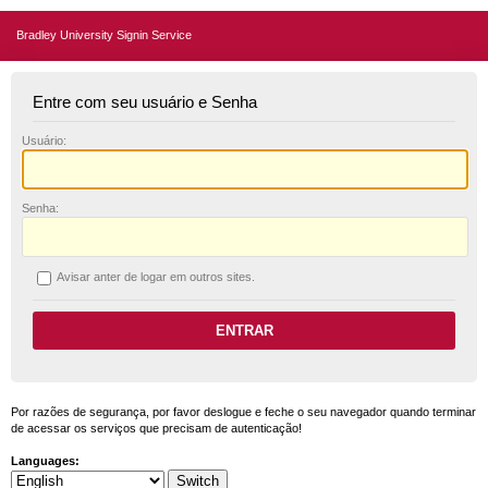
Bradley University Signin Service
Entre com seu usuário e Senha
U
suário:
S
enha:
A
visar anter de logar em outros sites.
Por razões de segurança, por favor deslogue e feche o seu navegador quando terminar
de acessar os serviços que precisam de autenticação!
Languages: