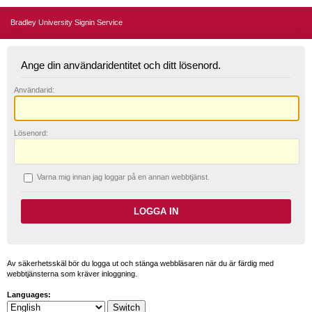
Bradley University Signin Service
Ange din användaridentitet och ditt lösenord.
A
nvändarid:
L
ösenord:
V
arna mig innan jag loggar på en annan webbtjänst.
Av säkerhetsskäl bör du logga ut och stänga webbläsaren när du är färdig med
webbtjänsterna som kräver inloggning.
Languages: