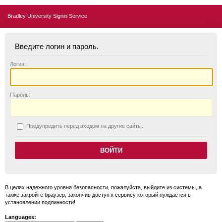
Bradley University Signin Service
Введите логин и пароль.
Логин:
П
ароль:
П
редупредить перед входом на другие сайты.
В целях надежного уровня безопасности, пожалуйста, выйдите из системы, а
также закройте браузер, закончив доступ к сервису который нуждается в
установлении подлинности!
Languages: