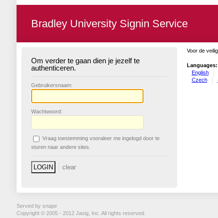
Bradley University Signin Service
Voor de veili
Om verder te gaan dien je jezelf te
Languages:
authenticeren.
English
Czech
G
ebruikersnaam:
W
achtwoord:
V
raag toestemming vooraleer me ingelogd door te
sturen naar andere sites.
Served by snape
Copyright © 2005 - 2012 Jasig, Inc. All rights reserved.