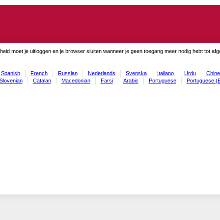
gheid moet je uitloggen en je browser sluiten wanneer je geen toegang meer nodig hebt tot af
Spanish
French
Russian
Nederlands
Svenska
Italiano
Urdu
Chine
Slovenian
Catalan
Macedonian
Farsi
Arabic
Portuguese
Portuguese (B