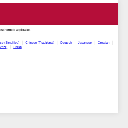
geschermde applicaties!
se (Simplified)
Chinese (Traditional)
Deutsch
Japanese
Croatian
razil)
Polish